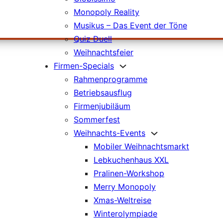
Monopoly Reality
Musikus – Das Event der Töne
Quiz Duell
Weihnachtsfeier
Firmen-Specials
Rahmenprogramme
Betriebsausflug
Firmenjubiläum
Sommerfest
Weihnachts-Events
Mobiler Weihnachtsmarkt
Lebkuchenhaus XXL
Pralinen-Workshop
Merry Monopoly
Xmas-Weltreise
Winterolympiade