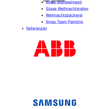
hier genannt:
Xmas Glühweinjagd
Süsse Weihnachtsralley
Weihnachtsbäckerei
Xmas Team Painting
Referenzen