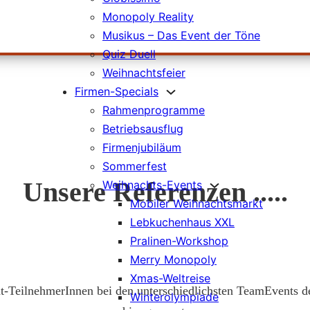
Monopoly Reality
Musikus – Das Event der Töne
Quiz Duell
Weihnachtsfeier
Firmen-Specials
Rahmenprogramme
Betriebsausflug
Firmenjubiläum
Sommerfest
Unsere Referenzen .....
Weihnachts-Events
Mobiler Weihnachtsmarkt
Lebkuchenhaus XXL
Pralinen-Workshop
Merry Monopoly
Xmas-Weltreise
nt-TeilnehmerInnen bei den unterschiedlichsten TeamEvents d
Winterolympiade