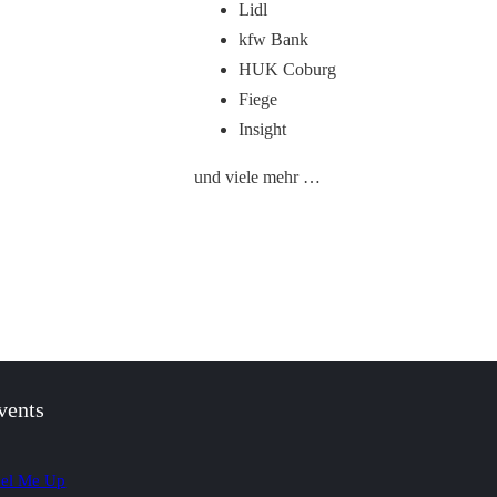
Lidl
kfw Bank
HUK Coburg
Fiege
Insight
und viele mehr …
vents
el Me Up