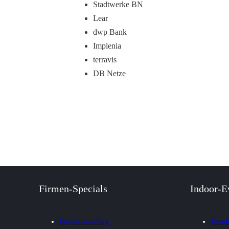
Stadtwerke BN
Lear
dwp Bank
Implenia
terravis
DB Netze
Firmen-Specials
Indoor-E
Betriebsausflug
Bemb