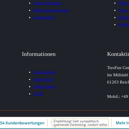
Firmenjubiläum
Monop
Rahmenprogramme
Quiz 
Sommerfest
Hotel
Weihn
Informationen
Kontakti
TresFun G
Kooperation
Im Mühlahl
Impressum
61203 Reic
Datenschutz
AGB
Mobil.: +4
Copyright © 2026 - TresFun
Empfehlung! Sehr sympathisch,
54 Kundenbewertungen
Mehr I
spannende Darbietung, rundum tolles
P...