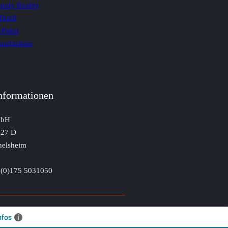
oly Reality
Duell
-Paket
achtsfeier
nformationen
mbH
 27 D
helsheim
9 (0)175 5031050
nfos
i